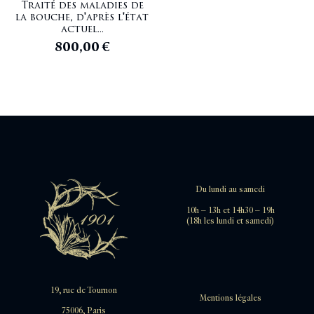
Traité des maladies de
la bouche, d'après l'état
actuel...
800,00
€
Du lundi au samedi
10h – 13h et 14h30 – 19h
(18h les lundi et samedi)
19, rue de Tournon
Mentions légales
75006, Paris