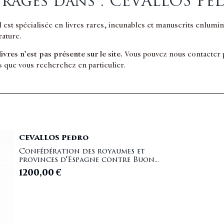
rages dans : CEVALLOS Pe
il est spécialisée en livres rares, incunables et manuscrits enlum
érature.
 livres n’est pas présente sur le site.
Vous pouvez nous contacter po
s que vous recherchez en particulier.
CEVALLOS Pedro
Confédération des royaumes et
provinces d'Espagne contre Buon...
1200,00
€