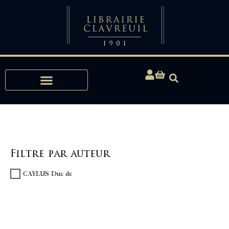
Expertises, Achats, Bibliophilie
Filtre par auteur
CAYLUS Duc de