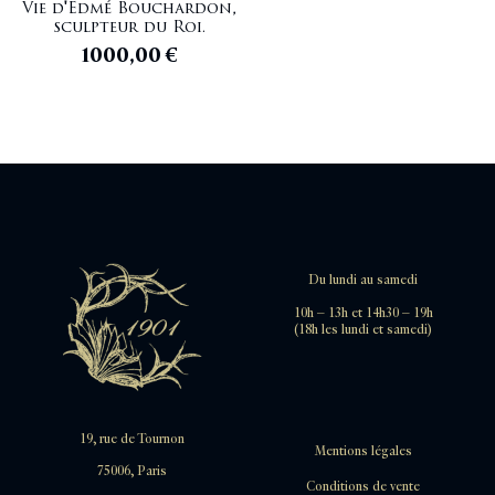
Vie d'Edmé Bouchardon,
sculpteur du Roi.
1000,00
€
Du lundi au samedi
10h – 13h et 14h30 – 19h
(18h les lundi et samedi)
19, rue de Tournon
Mentions légales
75006, Paris
Conditions de vente