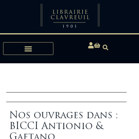
Expertises, Achats, Bibliophilie
Nos ouvrages dans :
BICCI Antionio &
Gaetano