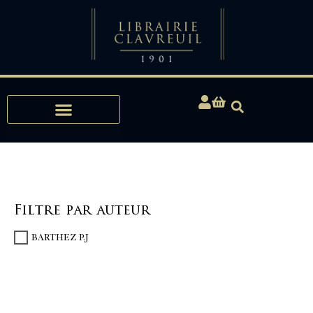
Expertises, Achats, Bibliophilie
Filtre par auteur
BARTHEZ P.J