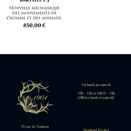
BARTHEZ P.J
Nouvelle méchanique
des mouvements de
l'homme et des animaux.
850,00
€
Du lundi au samedi
10h – 13h et 14h30 – 19h
(18h les lundi et samedi)
19, rue de Tournon
Mentions légales