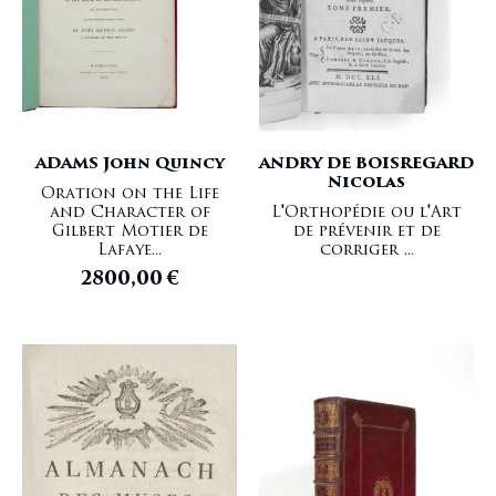
États-Unis
DALENCE Joachim
Europe
DAMBOURNEY Louis Auguste
Europe du Nord
DARWIN Charles
Femmes
DAUDET Alphonse
Franc-maçonnerie
DELLA CASA Giovanni
Gastronomie
DENOYERS Fernand
ADAMS John Quincy
ANDRY DE BOISREGARD
Gemmologie
DEPARCIEUX Antoine
Nicolas
Géographie
DES ESCUTEAUX Nicolas
Oration on the Life
and Character of
L'Orthopédie ou l'Art
Géologie
DESAULT Pierre Joseph
Gilbert Motier de
de prévenir et de
Géométrie
DESCARTES René
Lafaye...
corriger ...
Grand papier
DESHAYES Louis.
2800,00
€
Gravure
DESMAREST Anselme-Gaëtan
Grec
DEZALLIER d'ARGENVILLE Antoine Joseph
Grèce
DIAZ DEL CASTILLO Bernal
Guyanne
DIBDIN Thomas Frognall
Gynécologie Obstétrique
DICKENS Charles
Histoire
DIDEROT Denis
Histoire de la littérature
DIGBY Sir Kenelme
Histoire des Sciences
DOLET Etienne
Histoire Généralités
DOPPET