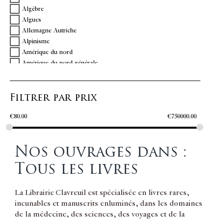
Algèbre
BARREME
Algues
BARRERE Pierre
Allemagne Autriche
BARROS Joào de
Alpinisme
BARTHEZ P.J
Amérique du nord
BAUDEAU abbé Nicolas
Amérique du nord générale
BAUDELAIRE Charles
Amérique du sud
BELHOMME Docteur Jacques-Étienne
Amérique du sud en général
BELON Pierre
Filtrer par prix
Anatomie
BELVILLE Eugène
Anatomie générale
BENSERADE Isaac de
€
80.00
€
750000.00
Anciennes
BERNARD Claude
Anglais
BERNARDIN DE SAINT PIERRE Henri
Angleterre
BERNOULLI Jacob I
Nos ouvrages dans :
Antilles
BERTRAND Élie
Apiculture
BERTRAND J
Tous les livres
Arabe
BEZOUT Etienne
Archéologie
BIET Antoine
La Librairie Clavreuil est spécialisée en livres rares,
Architecture
BIROAT Jacques
incunables et manuscrits enluminés, dans les domaines
Argentine
BOCCACCIO Giovanni
de la médecine, des sciences, des voyages et de la
Armoriées
BOCK Hieronymus