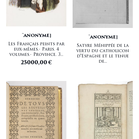
Catalogue Papier
BRY Jean Théodore de
Cerveau
BUACHE Jean-Nicolas
Champignons
CABINET DU ROI
Chasse
CADET LE JEUNE Jean Marcel (Cadet de Metz)
Chili
CALDANI Leopoldo Marco Antonio
[ANONYME]
Chimie
CARAN D'ACHE [Emmanuel Poiré dit]
[ANONYME]
Chimie générale
CARBURI DE CEFFALONIE Marin
Les Français peints par
Satyre Ménippée de la
eux-mêmes.- Paris. 4
Chine
CARDANO Girolamo
vertu du catholicon
volumes.- Province. 3...
d'Espagne et le tenue
Chirurgie
CARDUCHO Vicente
de...
25000,00
€
Chirurgie Plastique
CARNOT Lazare-Nicolas-Marguerite
Christianisme
CARROLL Lewis
Circum
CASIRI Miguel
Coeur
CASTELLAN Antoine Laurent
Colonie
CATALDI Pietro Antonio
Commerce
CAYLUS Duc de
Conchyliologie
CERILLO Edoardo
Contagions
CEVALLOS Pedro
Costumes
CHAPELAIN Jean
Curiosa
CHAPPE D'AUTEROCHE Jean-Baptiste
Danse
CHARDIN Jean
Darwinisme
CHARPENTIER Henri