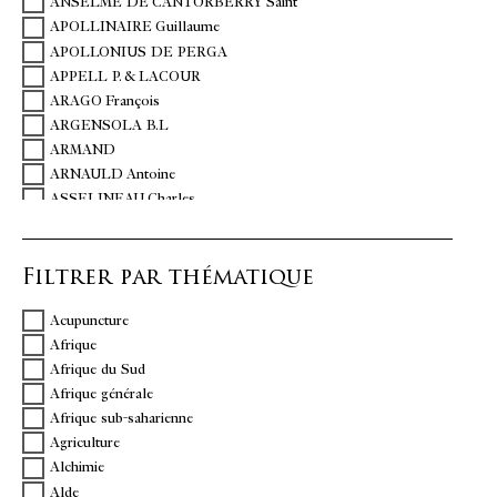
ANSELME DE CANTORBERRY Saint
APOLLINAIRE Guillaume
APOLLONIUS DE PERGA
APPELL P. & LACOUR
ARAGO François
ARGENSOLA B.L
ARMAND
ARNAULD Antoine
ASSELINEAU Charles
ASSOUCY Charles Coypeau d'
BACHELIER J
Filtrer par thématique
BAILLET Adrien
BALLANCHE Pierre-Simon
Acupuncture
BALLINO Giulio
Afrique
BALZAC Honoré de
Afrique du Sud
BANIÈRES Jean
Afrique générale
BANVILLE Théodore de
Afrique sub-saharienne
BARATTIERI Giovanni Battista
Agriculture
BARBEY D'AUREVILLY Jules
Alchimie
BARBUSSE Henri
Alde
BARRE SAINT-VENANT Jean