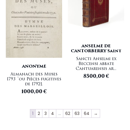
Histoire Médicale
DOUVILLE Jean-Baptiste
Homéopathie
DRUMMOND William
Horlogerie
DU BELLAY Joachim
Hydraulique
DU CERCEAU Jean-Antoine
Ichtiologie
DU CHÂTELET Émilie
Ile de la Réunion
DU TERTRE Jean Baptiste
Illustrations
DUCHENNE DE BOULOGNE Guillaume-Benjamin
ANSELME DE
Illustrations XIXe siècle
DUHAMEL DU MONCEAU Henri Louis
CANTORBERRY Saint
Illustrations XVe siècle
DUMAS Alexandre
Sancti Anselmi ex
Illustrations XVIe siècle
DURAND Jean-Baptiste-Léonard
Beccensi abbate
ANONYME
Illustrations XVIIe siècle
DURANDE Jean François
Cantuarensis ar...
Illustrations XVIIIe siècle
DÜRER Albrecht
Almanach des Muses
8500,00
€
1793 [ou Pièces fugitives
Illustrations XXe siècle
DUTERTRE P
de 1792].
Incunable
EISENSTEIN Gotthold
1000,00
€
Inde
EMERIGON Balthazard-Marie
Indonésie
ENGRAMELLE Jacques-Louis-Florentin
Instrumentation Scientifique
ESNEAUX Joseph
Instruments
ESQUIROL Jean Étienne Dominique
1
2
3
4
…
62
63
64
→
Islande
ESTIENNE Charles
Italie
ESTIENNE Henri