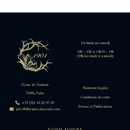
Japon
EULER Leonhard
Jardins
FAUCHARD Pierre
Littérature
FAUJAS DE SAINT-FOND Barthélémy
Littérature du XIXe siècle
FÉNELON François de Salignac de la Mothe
Littérature du XVe siècle
FERNEL Jean
Littérature du XVIe siècle
FLACOURT Etienne de
Littérature du XVIIe siècle
FLAUBERT Gustave
Du lundi au samedi
Littérature du XVIIIe siècle
FOLLIE Adrien Jacques
Littérature du XXe siècle
FONTANIER Victor
10h – 13h et 14h30 – 19h
(18h les lundi et samedi)
Locomotion aérostatique
FOURCROY Antoine-François
Louisiane
FOURIER Charles
Madagascar
FOURNIER Alain
Maghreb
FOURNIER Denis
Magnétisme
FRANCE Anatole
19, rue de Tournon
Mentions légales
Manuscrits
FREJUS Roland
75006, Paris
Manuscrits Médicaux
FRUGONI BETTINELLI
Conditions de vente
Manuscrits scientifiques
+33 (0)1 43 26 97 69
GALARD DE TERRAUBE
Presse et Publications
info@librairieclavreuil.com
Marine
GALIANI Ferdinando
Mascareigne
GALIBERTO Giovanni battista di
Mathématiques
GARNIER Jean Guillaume
Nous suivre
Maurice
GASPARD Grégoire