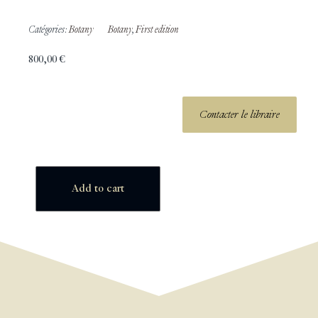
Catégories:
Botany
Botany
,
First edition
800,00
€
Contacter le libraire
Add to cart