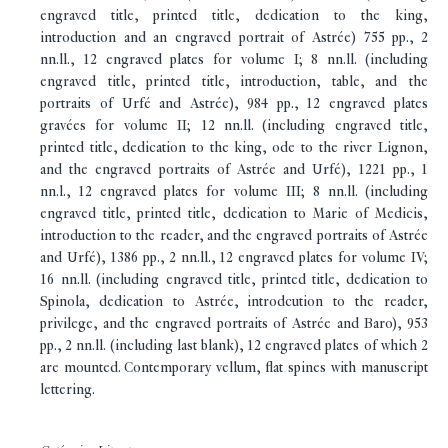
engraved title, printed title, dedication to the king,
introduction and an engraved portrait of Astrée) 755 pp., 2
nn.ll., 12 engraved plates for volume I; 8 nn.ll. (including
engraved title, printed title, introduction, table, and the
portraits of Urfé and Astrée), 984 pp., 12 engraved plates
gravées for volume II; 12 nn.ll. (including engraved title,
printed title, dedication to the king, ode to the river Lignon,
and the engraved portraits of Astrée and Urfé), 1221 pp., 1
nn.l., 12 engraved plates for volume III; 8 nn.ll. (including
engraved title, printed title, dedication to Marie of Medicis,
introduction to the reader, and the engraved portraits of Astrée
and Urfé), 1386 pp., 2 nn.ll., 12 engraved plates for volume IV;
16 nn.ll. (including engraved title, printed title, dedication to
Spinola, dedication to Astrée, introdcution to the reader,
privilege, and the engraved portraits of Astrée and Baro), 953
pp., 2 nn.ll. (including last blank), 12 engraved plates of which 2
are mounted. Contemporary vellum, flat spines with manuscript
lettering.