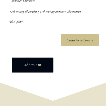
Catégories:
Literature
17th century illustrations
,
17th century literature
,
Illustrations
9500,00
€
Contacter le libraire
Add to cart