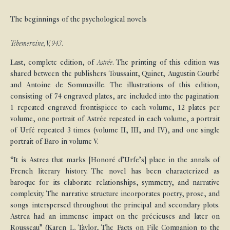
The beginnings of the psychological novels
Tchemerzine, V, 943.
Last, complete edition, of
Astrée
. The printing of this edition was
shared between the publishers Toussaint, Quinet, Augustin Courbé
and Antoine de Sommaville. The illustrations of this edition,
consisting of 74 engraved plates, are included into the pagination:
1 repeated engraved frontispiece to each volume, 12 plates per
volume, one portrait of Astrée repeated in each volume, a portrait
of Urfé repeated 3 times (volume II, III, and IV), and one single
portrait of Baro in volume V.
“It is Astrea that marks [Honoré d’Urfe’s] place in the annals of
French literary history. The novel has been characterized as
baroque for its elaborate relationships, symmetry, and narrative
complexity. The narrative structure incorporates poetry, prose, and
songs interspersed throughout the principal and secondary plots.
Astrea had an immense impact on the précieuses and later on
Rousseau” (Karen L. Taylor, The Facts on File Companion to the