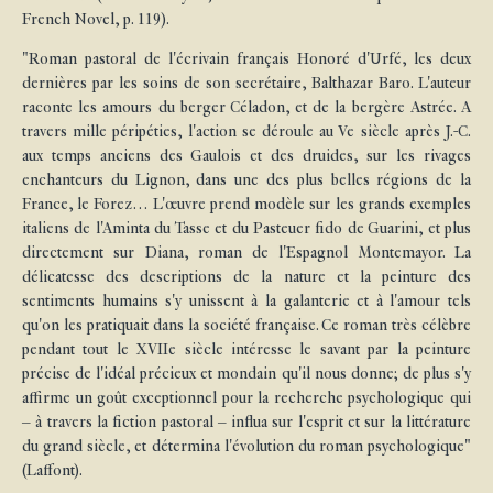
French Novel, p. 119).
"Roman pastoral de l'écrivain français Honoré d'Urfé, les deux
dernières par les soins de son secrétaire, Balthazar Baro. L'auteur
raconte les amours du berger Céladon, et de la bergère Astrée. A
travers mille péripéties, l'action se déroule au Ve siècle après J.-C.
aux temps anciens des Gaulois et des druides, sur les rivages
enchanteurs du Lignon, dans une des plus belles régions de la
France, le Forez… L'œuvre prend modèle sur les grands exemples
italiens de l'Aminta du Tasse et du Pasteuer fido de Guarini, et plus
directement sur Diana, roman de l'Espagnol Montemayor. La
délicatesse des descriptions de la nature et la peinture des
sentiments humains s'y unissent à la galanterie et à l'amour tels
qu'on les pratiquait dans la société française. Ce roman très célèbre
pendant tout le XVIIe siècle intéresse le savant par la peinture
précise de l'idéal précieux et mondain qu'il nous donne; de plus s'y
affirme un goût exceptionnel pour la recherche psychologique qui
– à travers la fiction pastoral – influa sur l'esprit et sur la littérature
du grand siècle, et détermina l'évolution du roman psychologique"
(Laffont).