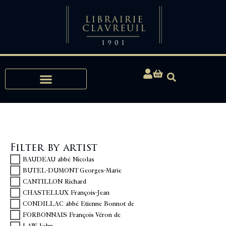
Expertise, Buying, Bibliophily
Filter by artist
BAUDEAU abbé Nicolas
BUTEL-DUMONT Georges-Marie
CANTILLON Richard
CHASTELLUX François-Jean
CONDILLAC abbé Etienne Bonnot de
FORBONNAIS François Véron de