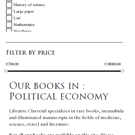
History of science
Large paper
Law
Mathematics
Metallurgy
Philosophy
Political economy
Filter by price
Regionalism
Science
€
700.00
€
18000.00
Seaweed
Utopia
Our books in :
Political economy
Librairie Clavreuil specializes in rare books, incunabula
and illuminated manuscripts in the fields of medicine,
science, travel and literature.