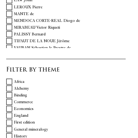
LAW John
LEROUX Pierre
MANTE de
MENDOCA CORTE-REAL Diogo de
MIRABEAU Victor Riqueti
PALISSY Bernard
TIFAUT DE LA NOUE Jérôme
VAUBAN Sébastien le Prestre de
Filter by theme
Africa
Alchemy
Binding
Commerce
Economics
England
First edition
General mineralogy
History