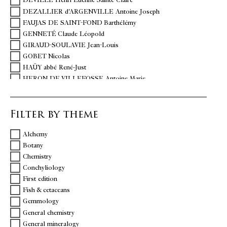
DEVILLE Henri Étienne Sainte-Claire
DEZALLIER d'ARGENVILLE Antoine Joseph
FAUJAS DE SAINT-FOND Barthélémy
GENNETÉ Claude Léopold
GIRAUD-SOULAVIE Jean-Louis
GOBET Nicolas
HAÜY abbé René-Just
HERON DE VILLEFOSSE Antoine Marie
JEFFRIES David
PORTA Giovanni Battista della
Filter by theme
SAGE Balthazar-Georges
SWEDENBORG Emanuel
Alchemy
TORRE Gio. Maria della
Botany
Chemistry
Conchyliology
First edition
Fish & cetaceans
Gemmology
General chemistry
General mineralogy