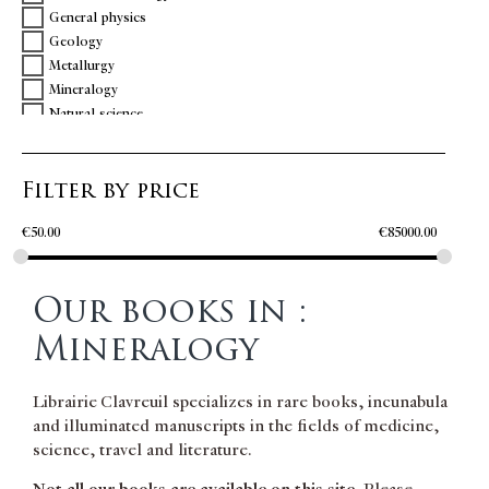
General physics
Geology
Metallurgy
Mineralogy
Natural science
Ornithology
Physics
Filter by price
Science
Vulcanology
€
50.00
€
85000.00
Zoology
Our books in :
Mineralogy
Librairie Clavreuil specializes in rare books, incunabula
and illuminated manuscripts in the fields of medicine,
science, travel and literature.