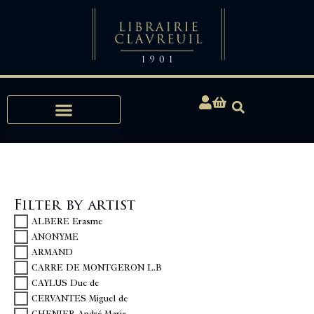
Expertise, Buying, Bibliophily
Filter by artist
ALBERE Erasme
ANONYME
ARMAND
CARRE DE MONTGERON L.B
CAYLUS Duc de
CERVANTES Miguel de