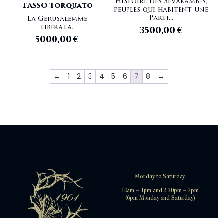
Histoire des Sevarambes,
TASSO Torquato
peuples qui habitent une
Parti...
La Gerusalemme
liberata.
3500,00
€
5000,00
€
←
1
2
3
4
5
6
7
8
→
Monday to Saturday
10am – 1pm and 2:30pm – 7pm
(6pm Monday and Saturday)